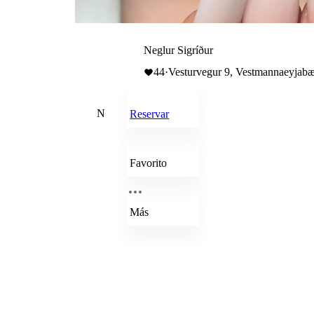
Neglur Sigríður
44
·
Vesturvegur 9, Vestmannaeyjabær
N
Reservar
Favorito
Más