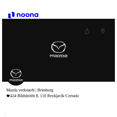
Mazda verkstæði | Brimborg
424
·
Bíldshöfði 8, 110 Reykjavík
·
Cerrado