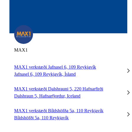
MAX1
MAX1 verkstæði Jafnasel 6, 109 Reykjavík
Jafnasel 6, 109 Reykjavík, Ísland
MAX1 verkstæði Dalshrauni 5, 220 Hafnarfirði
Dalshraun 5, Hafnarfjordur, Iceland
MAX1 verkstæði Bíldshöfða 5a, 110 Reykjavík
Bíldshöfði 5a, 110 Reykjavík