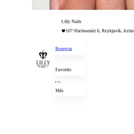
Lilly Nails
107
·
Hæðasmári 6, Reykjavík, Icela
Reservar
Favorito
Más