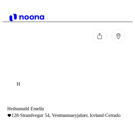
H
Heilsunudd Emelíu
128
·
Strandvegur 54, Vestmannaeyjabær, Iceland
·
Cerrado