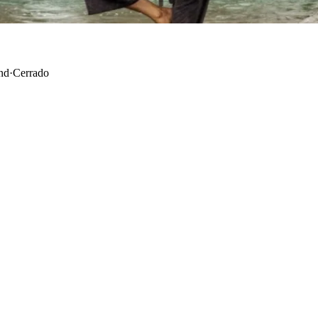
nd
·
Cerrado