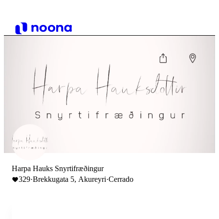
Harpa Hauks Snyrtifræðingur
329
·
Brekkugata 5, Akureyri
·
Cerrado