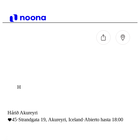
H
Hárið Akureyri
45
·
Strandgata 19, Akureyri, Iceland
·
Abierto hasta 18:00