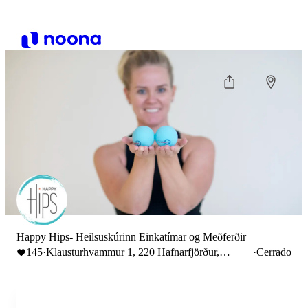
Happy Hips- Heilsuskúrinn Einkatímar og Meðferðir
145
·
Klausturhvammur 1, 220 Hafnarfjörður,
·
Cerrado
Iceland