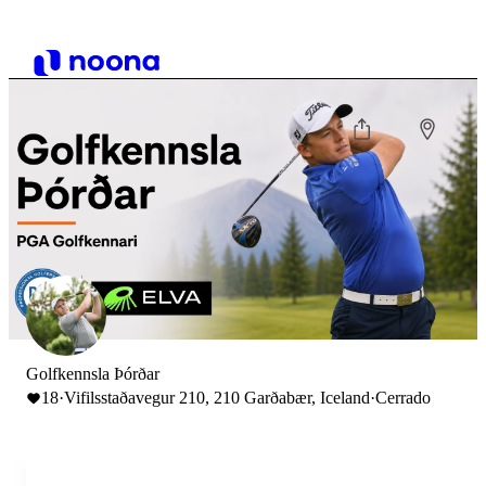
Golfkennsla Þórðar
18
·
Vifilsstaðavegur 210, 210 Garðabær, Iceland
·
Cerrado