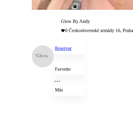
Glow By Andy
0
·
Československé armády 16, Praha
Reservar
Favorito
Más