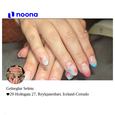
Gelneglur Selmu
29
·
Holtsgata 27, Reykjanesbær, Iceland
·
Cerrado