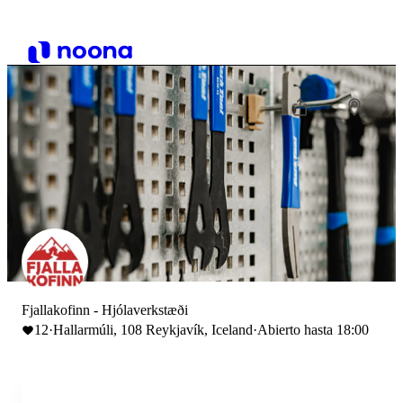
Fjallakofinn - Hjólaverkstæði
12
·
Hallarmúli, 108 Reykjavík, Iceland
·
Abierto hasta 18:00