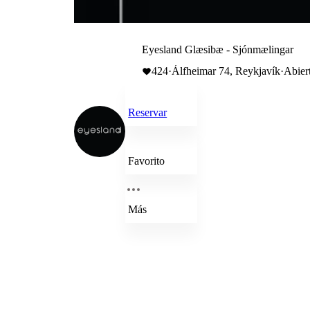
Eyesland Glæsibæ - Sjónmælingar
424
·
Álfheimar 74, Reykjavík
·
Abier
Reservar
Favorito
Más