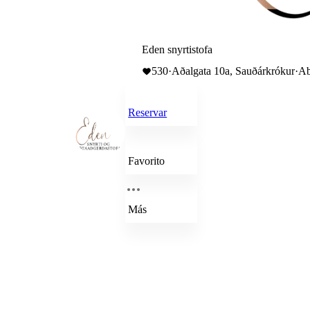
Eden snyrtistofa
530
·
Aðalgata 10a, Sauðárkrókur
·
Ab
Reservar
Favorito
Más