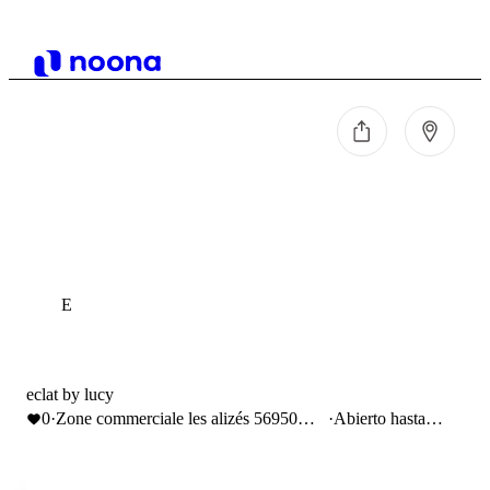
E
eclat by lucy
0
·
Zone commerciale les alizés 56950
·
Abierto hasta
crach
19:00