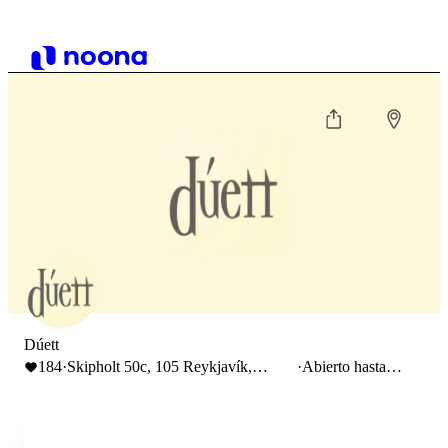
Dúett
184
·
Skipholt 50c, 105 Reykjavík,
·
Abierto hasta
Iceland
18:00