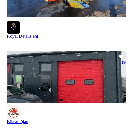
Royal Details ehf
19
Bílasmiðjan