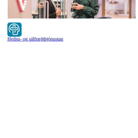
Heilsu- og sálfræðiþjónustan