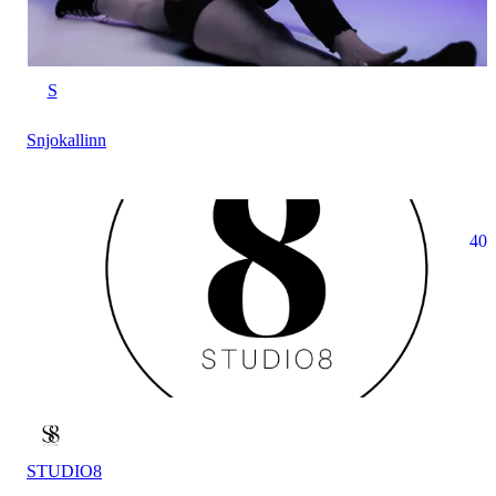
S
Snjokallinn
40
STUDIO8