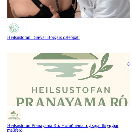
Heilsustofan - Sævar Borgars osteópati
8
Heilsustofan Pranayama Ró. Höfuðbeina- og spjaldhryggjar
meðferð