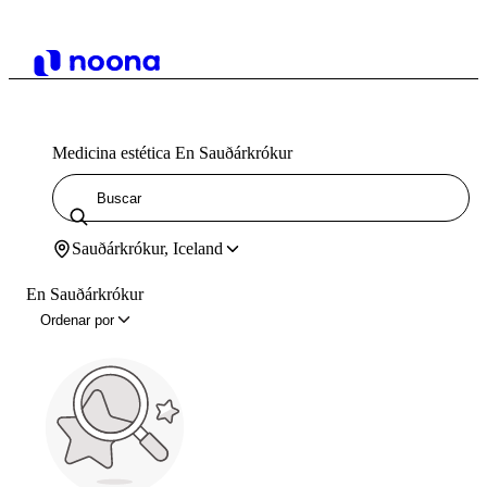
Medicina estética En Sauðárkrókur
Sauðárkrókur, Iceland
En Sauðárkrókur
Ordenar por