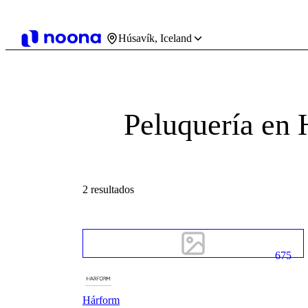
Húsavík, Iceland
Peluquería en 
2 resultados
675
Hárform