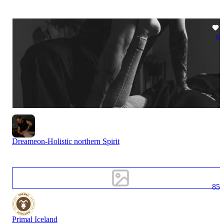
6
Dreameon-Holistic northern Spirit
85
Primal Iceland