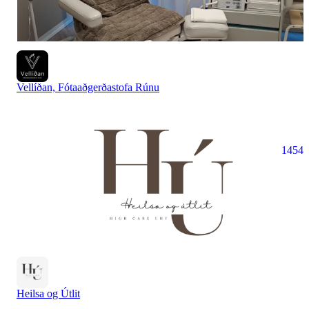
Vellíðan, Fótaaðgerðastofa Rúnu
1454
Heilsa og Útlit