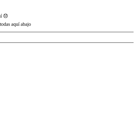
í 😞
todas aquí abajo