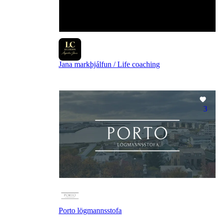
Jana markþjálfun / Life coaching
3
Porto lögmannsstofa