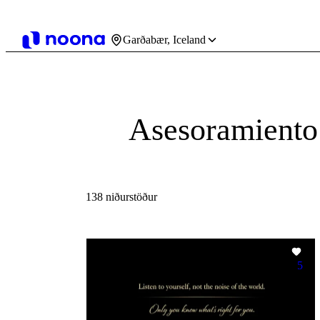
Garðabær, Iceland
Asesoramiento
138 niðurstöður
5