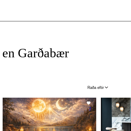
 en Garðabær
Raða eftir
2