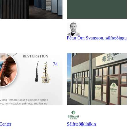
Pétur Örn Svansson, sálfræðingur
74
Center
Sálfræðiklíníkin