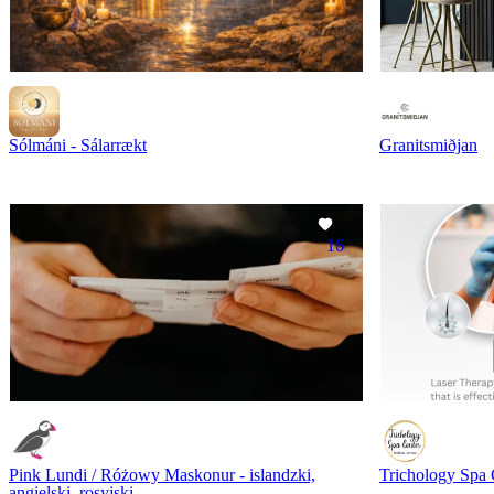
Sólmáni - Sálarrækt
Granitsmiðjan
16
Pink Lundi / Różowy Maskonur - islandzki,
Trichology Spa 
angielski, rosyjski