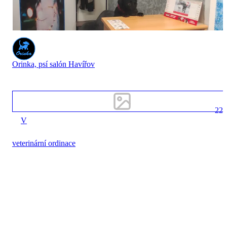
Orinka, psí salón Havířov
22
V
veterinární ordinace