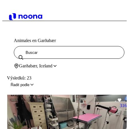
Animales en Garðabær
Garðabær, Iceland
Výsledků: 23
Řadit podle
316