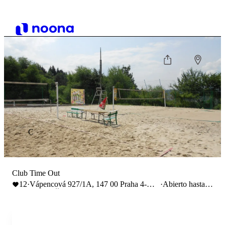
C
Club Time Out
12
·
Vápencová 927/1A, 147 00 Praha 4-
·
Abierto hasta
Podolí, Česko
21:30