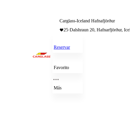
Carglass-Iceland Hafnafjörður
25
·
Dalshraun 20, Hafnarfjörður, Ice
Reservar
Favorito
Más