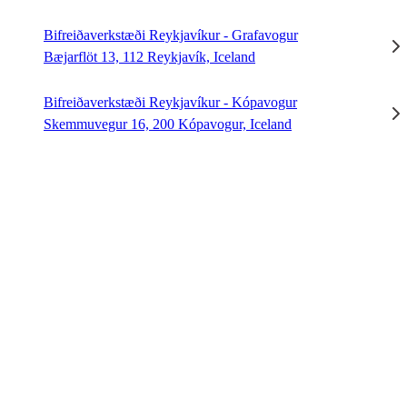
Bifreiðaverkstæði Reykjavíkur - Grafavogur
Bæjarflöt 13, 112 Reykjavík, Iceland
Bifreiðaverkstæði Reykjavíkur - Kópavogur
Skemmuvegur 16, 200 Kópavogur, Iceland