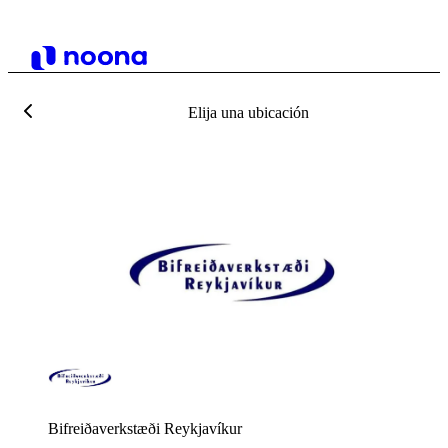
Elija una ubicación
Bifreiðaverkstæði Reykjavíkur