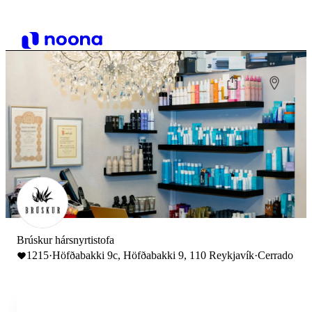
Brúskur hársnyrtistofa
1215
·
Höfðabakki 9c, Höfðabakki 9, 110 Reykjavík
·
Cerrado