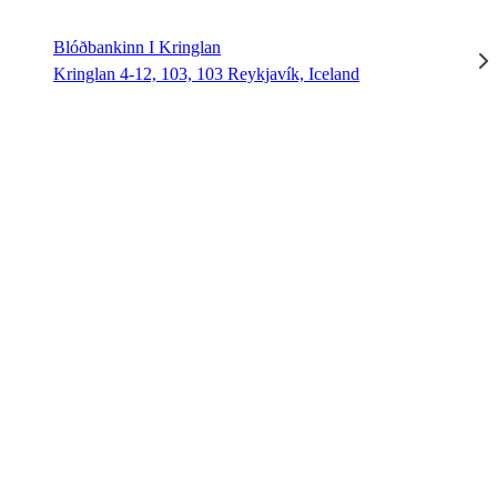
Blóðbankinn I Kringlan
Kringlan 4-12, 103, 103 Reykjavík, Iceland