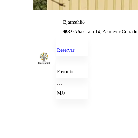
Bjarmahlíð
82
·
Aðalstræti 14, Akureyri
·
Cerrado
Reservar
Favorito
Más