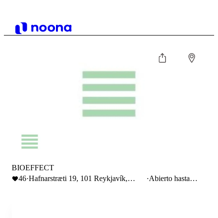
BIOEFFECT
46
·
Hafnarstræti 19, 101 Reykjavík,
·
Abierto hasta
Iceland
17:00