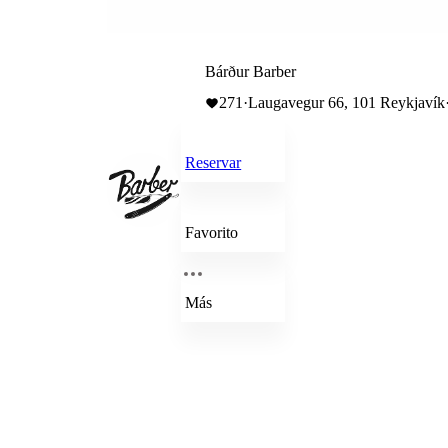
Bárður Barber
271
·
Laugavegur 66, 101 Reykjavík
Reservar
Favorito
Más