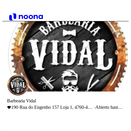
Barbearia Vidal
190
·
Rua do Engenho 157 Loja 1, 4760-496
·
Abierto hasta
Gondifelos
14:00