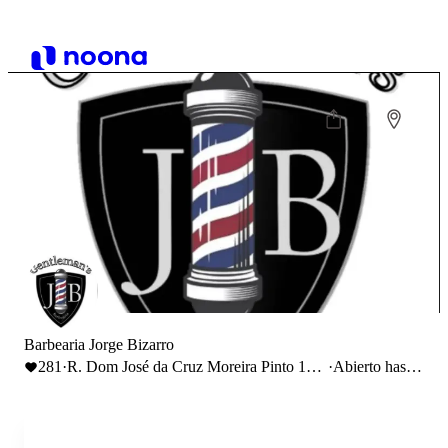
Barbearia Jorge Bizarro
281
·
R. Dom José da Cruz Moreira Pinto 13,
·
Abierto hasta
3510-043 Viseu
20:00