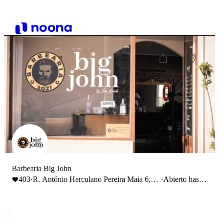
Barbearia Big John
403
·
R. António Herculano Pereira Maia 6,
·
Abierto hasta
4470-608 Moreira
19:00