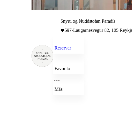
Snyrti og Nuddstofan Paradís
597
·
Laugarnesvegur 82, 105 Reykja
Reservar
Favorito
Más