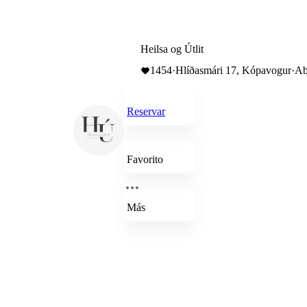
Heilsa og Útlit
1454
·
Hlíðasmári 17, Kópavogur
·
Ab
Reservar
Favorito
Más