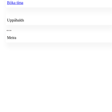
Bóka tíma
Uppáhalds
Meira