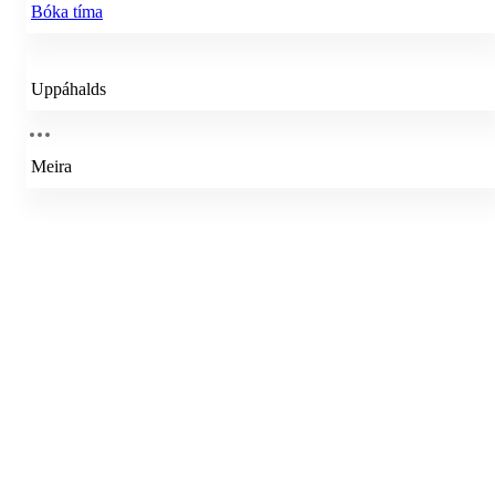
Bóka tíma
Uppáhalds
Meira