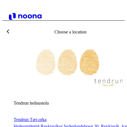
Choose a location
T
Tendrun heilsustofa
Tendrun Tær-orka
Heilsumiðstöð Reykjavíkur Suðurlandsbraut 30, Reykjavík, Ic