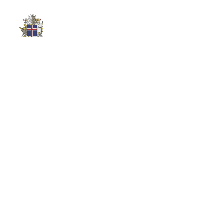
Sýslumaðurinn á Suðurlandi I Höfn
Hafnarbraut 36, Höfn, Iceland
Sýslumaðurinn á Suðurlandi I Vík
Ránarbraut 1, Vik, Iceland
Sýslumaðurinn á Suðurlandi I Hvolsvöllur
Austurvegur 6, Hvolsvöllur, Iceland
Sýslumaðurinn á Suðurlandi I Selfoss
Hörðuvellir 1, Selfoss, Iceland