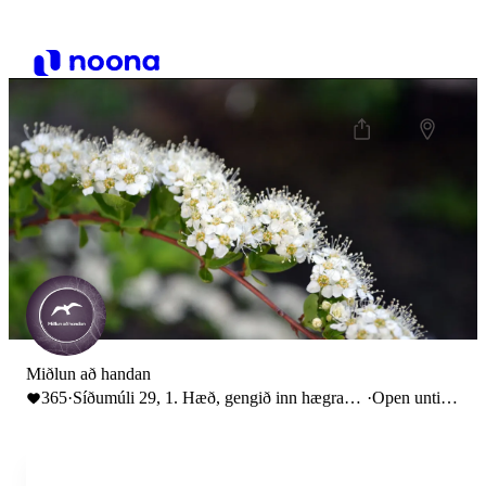
Miðlun að handan
365
·
Síðumúli 29, 1. Hæð, gengið inn hægra
·
Open until
megin, glerhurð.
21:00