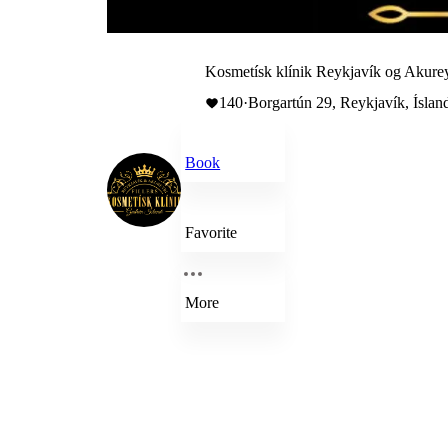
Kosmetísk klínik Reykjavík og Akurey
140
·
Borgartún 29, Reykjavík, Íslan
Book
Favorite
More