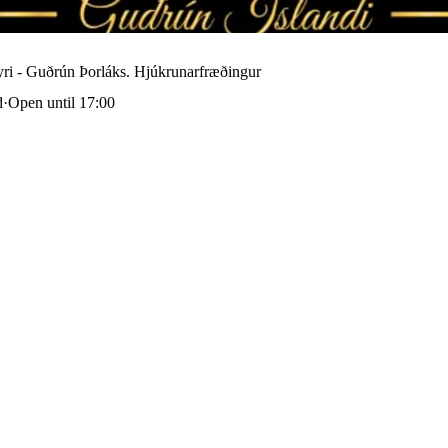
ri - Guðrún Þorláks. Hjúkrunarfræðingur
d
·
Open until 17:00