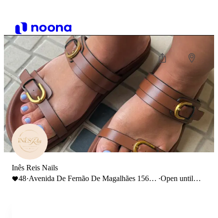
Inês Reis Nails
48
·
Avenida De Fernão De Magalhães 1562,
·
Open until
Porto, Portugal
7:00 PM