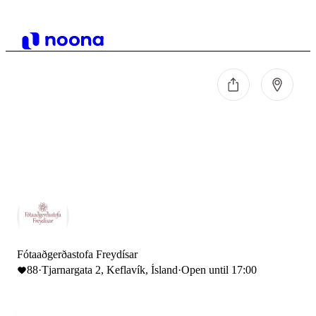
Fótaaðgerðastofa Freydísar
88
·
Tjarnargata 2, Keflavík, Ísland
·
Open until 17:00